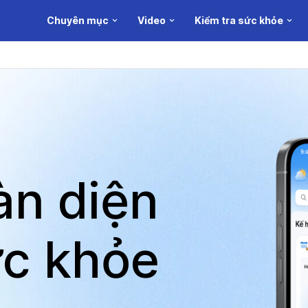
Chuyên mục
Video
Kiểm tra sức khỏe
àn diện
c khỏe