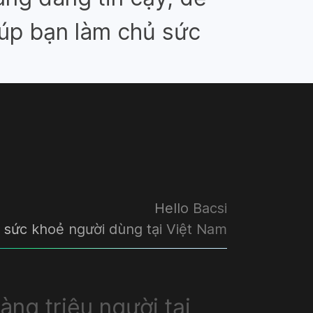
iúp bạn làm chủ sức
Hello Bacsi
sức khoẻ người dùng tại Việt Nam
ng triệu người tại
ng triệu người tại