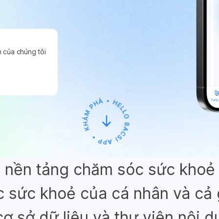
 của chúng tôi
 nền tảng chăm sóc sức khoẻ 
 sức khoẻ của cá nhân và cả g
 sở dữ liệu và thư viện nội d