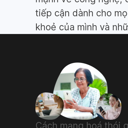
tiếp cận dành cho mọ
khoẻ của mình và nhữ
Cách mạng hoá thói q
Cách mạng hoá thói q