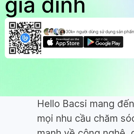
gia đình
30k+ người dùng sử dụng sản phẩm
Hello Bacsi mang đến
mọi nhu cầu chăm sóc
mạnh về công nghệ, cơ