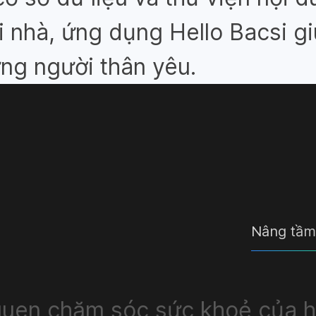
i nhà, ứng dụng Hello Bacsi g
ng người thân yêu.
Nâng tầm 
uen chăm sóc sức khoẻ của hà
uen chăm sóc sức khoẻ của hà