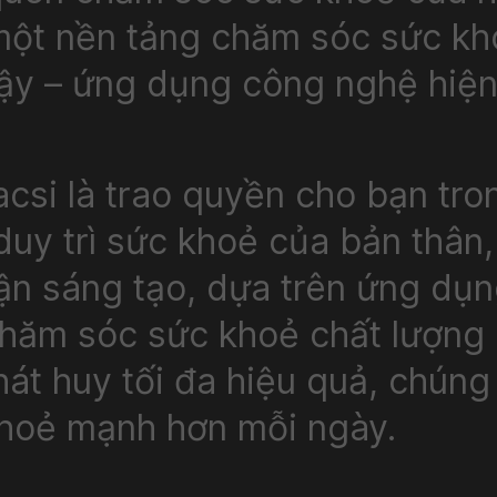
ột nền tảng chăm sóc sức kho
ột nền tảng chăm sóc sức kho
cậy – ứng dụng công nghệ hiện
cậy – ứng dụng công nghệ hiện
acsi là trao quyền cho bạn tr
acsi là trao quyền cho bạn tr
duy trì sức khoẻ của bản thân,
duy trì sức khoẻ của bản thân,
cận sáng tạo, dựa trên ứng dụ
cận sáng tạo, dựa trên ứng dụ
chăm sóc sức khoẻ chất lượng 
chăm sóc sức khoẻ chất lượng 
t huy tối đa hiệu quả, chúng t
t huy tối đa hiệu quả, chúng t
khoẻ mạnh hơn mỗi ngày.
khoẻ mạnh hơn mỗi ngày.