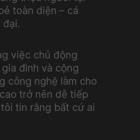
ẻ toàn diện – cá
ẻ toàn diện – cá
 đại.
 đại.
ong việc chủ động
ong việc chủ động
 gia đình và cộng
 gia đình và cộng
ng công nghệ làm cho
ng công nghệ làm cho
cao trở nên dễ tiếp
cao trở nên dễ tiếp
ôi tin rằng bất cứ ai
ôi tin rằng bất cứ ai