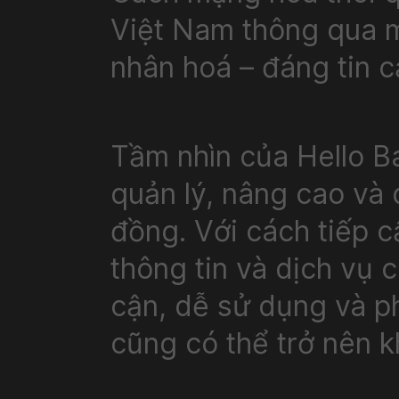
Việt Nam thông qua m
Việt Nam thông qua m
nhân hoá – đáng tin 
nhân hoá – đáng tin 
Tầm nhìn của Hello B
Tầm nhìn của Hello B
quản lý, nâng cao và 
quản lý, nâng cao và 
đồng. Với cách tiếp 
đồng. Với cách tiếp 
thông tin và dịch vụ 
thông tin và dịch vụ 
cận, dễ sử dụng và phá
cận, dễ sử dụng và phá
cũng có thể trở nên 
cũng có thể trở nên 