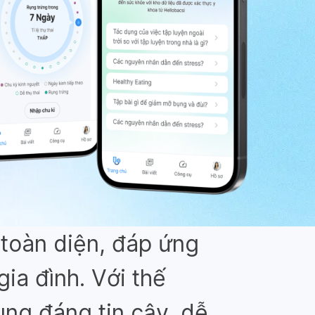
toàn diện, đáp ứng
ia đình. Với thế
ung đáng tin cậy, dễ